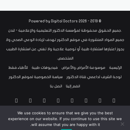
Digital Doctors
© 2019 - 2026 Powered by
.جميع الحقوق محفوظة لمؤسسة الدكتور التعليمية والإعلامية - لندن
جميع المواد المنشورة في موقع الدكتور تهدف لزيادة الوعي الصحي ولا
يجوز اعتبارها استشارة طبية أو توصية علاجية ولا تغني عن استشارة الطبيب
المتخصص.
الرئيسية
موسوعة الأمراض والأعراض
فيديوهات طبية
للأطباء فقط
لوحة الشرف لداعمي قناة الدكتور
سياسة الخصوصية لموقع الدكتور
انضم إلينا
اتصل بنا
‫X
فيسبوك
لينكدإن
‫YouTube
انستقرام
سناب
تيلقرام
‫TikTok
We use cookies to ensure that we give you the best
تشات
واتساب
bsky
threads
experience on our website. If you continue to use this site we
will assume that you are happy with it.