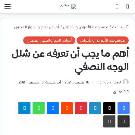
بحث عن
تسجيل الدخول
الق
الرئيسية
/
موسوعة الأمراض والأعراض
/
أمراض المخ والجهاز العصبي
موسوعة الأمراض والأعراض
أمراض المخ والجهاز العصبي
أهم ما يجب أن تعرفه عن شلل
الوجه النصفي
hamdy khaled
10 سبتمبر، 2021
آخر تحديث: 18 ديسمبر، 2021
2 دقائق
فيسبوك
‫X
لينكدإن
بينتيريست
ماسنجر
واتساب
تيلقرام
مشاركة عبر البريد
طباعة