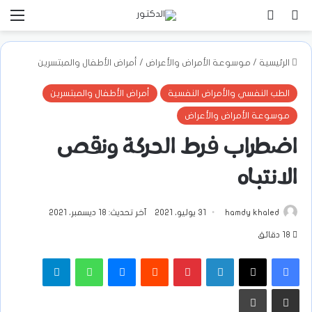
بحث عن
تسجيل الدخول
الق
الرئيسية
/
موسوعة الأمراض والأعراض
/
أمراض الأطفال والمبتسرين
الطب النفسي والأمراض النفسية
أمراض الأطفال والمبتسرين
موسوعة الأمراض والأعراض
اضطراب فرط الحركة ونقص
الانتباه
hamdy khaled
31 يوليو، 2021
آخر تحديث: 18 ديسمبر، 2021
18 دقائق
فيسبوك
‫X
لينكدإن
بينتيريست
ماسنجر
واتساب
تيلقرام
مشاركة عبر البريد
طباعة