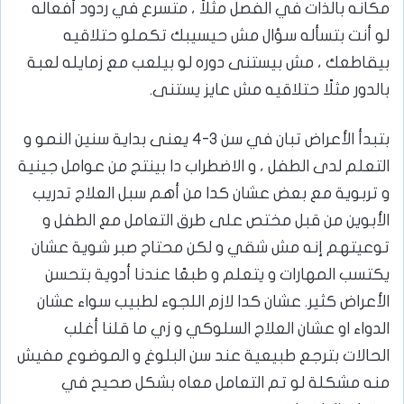
مكانه بالذات في الفصل مثلاً ، متسرع في ردود أفعاله
لو أنت بتسأله سؤال مش حيسيبك تكملو حتلاقيه
بيقاطعك ، مش بيستنى دوره لو بيلعب مع زمايله لعبة
بالدور مثلًا حتلاقيه مش عايز يستنى.
بتبدأ الأعراض تبان في سن ٣-٤ يعنى بداية سنين النمو و
التعلم لدى الطفل ، و الاضطراب دا بينتج من عوامل جينية
و تربوية مع بعض عشان كدا من أهم سبل العلاج تدريب
الأبوين من قبل مختص على طرق التعامل مع الطفل و
توعيتهم إنه مش شقي و لكن محتاج صبر شوية عشان
يكتسب المهارات و يتعلم و طبعًا عندنا أدوية بتحسن
الأعراض كثير. عشان كدا لازم اللجوء لطبيب سواء عشان
الدواء او عشان العلاج السلوكي و زي ما قلنا أغلب
الحالات بترجع طبيعية عند سن البلوغ و الموضوع مفيش
منه مشكلة لو تم التعامل معاه بشكل صحيح في