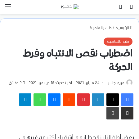
بحث عن
تسجيل الدخول
الق
الرئيسية
/
طب بالعامية
طب بالعامية
اضطراب نقص الانتباه وفرط
الحركة
مريم جاسر
24 فبراير، 2021
آخر تحديث: 18 ديسمبر، 2021
2 دقائق
فيسبوك
‫X
لينكدإن
بينتيريست
ماسنجر
واتساب
تيلقرام
مشاركة عبر البريد
طباعة
بعض أطفالنا بنلاحظ إنهم أشقياء أكثر من غيرهم ،