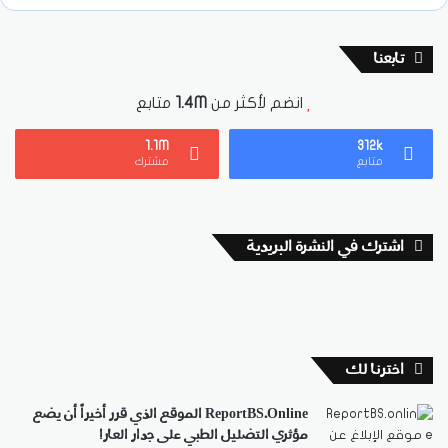
تابعنا
انضم لأكثر من
1.4M
متابع
1.1M
312k
متابع
مشترك
اشترك في النشرة البريدية
اخترنا لك
ReportBS.Online الموقع الذي قرر أخيراً أن يضع
مؤثري التضليل الطبي على جدار العار!