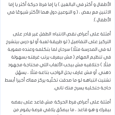
الأطفال و أكثر في البالغين ) يا إما فرط حركة أكثر يا إما
الاثنين مع بعض ، ( و النوعين دول هما الأكثر شيوعًا في
الأطفال ).
أمثلة على أعراض نقص الانتباه: الطفل غير قادر على
التركيز على التفاصيل ( لو طريقة لعبة أو لو درس بيتشرح
له في المدرسة مثلًا) سرحان لما بتكلمه وعنده صعوبة
في تنظيم المهام ( مش بيعرف يرتب غرفته بسهولة
مثلًا ) حتلاقيه مش بيحب الألعاب اللي محتاجة مجهود
ذهني. أو مش عارف يحل الواجب بتاعه مثلًا ، يسهُل
تشتيت انتباهه لو ما صدقت تخلّيه يركز معاك أخيرا أبسط
حاجة حتخليه يسرح منك تاني.
أمثلة على أعراض فرط الحركة: مش قاعد على بعضه
بيفرك و هو قاعد ، ما بيصدّق يلاقي فرصة يقوم من