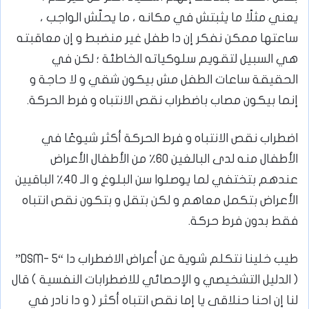
يعني مثلًا ما يثبتش في مكانه ، ما يحلّش الواجب ،
ساعتها ممكن نفكر إن دا طفل غير منضبط و إن معاقبته
هي السبيل لتقويم سلوكياته الخاطئة ؛ لكن في
الحقيقة ساعات الطفل مش بيكون شقي و لا حاجة و
إنما بيكون مصاب باضطراب نقص الانتباه و فرط الحركة.
اضطراب نقص الانتباه و فرط الحركة أكثر شيوعًا في
الأطفال منه لدى البالغين ٦٠٪؜ من الأطفال الأعراض
عندهم بتختفي لما يوصلوا سن البلوغ و الـ ٤٠٪؜ الباقيين
الأعراض بتكمل معاهم و لكن بتقل و بتكون نقص انتباه
فقط بدون فرط حركة.
طيب خلينا نتكلم شوية عن أعراض الاضطراب دا “DSM- 5”
( الدليل التشخيصي و الإحصائي للاضطرابات النفسية ) قال
لنا إن احنا حنلاقى يا إما نقص انتباه أكثر ( و دا نادر في