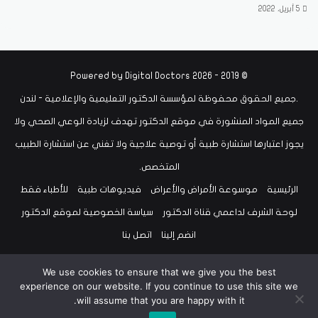
5 أبريل، 2022
Digital Doctors
© 2019 - 2026 Powered by
.جميع الحقوق محفوظة لمؤسسة الدكتور التعليمية والإعلامية - لندن
جميع المواد المنشورة في موقع الدكتور تهدف لزيادة الوعي الصحي ولا
يجوز اعتبارها استشارة طبية أو توصية علاجية ولا تغني عن استشارة الطبيب
المتخصص.
الرئيسية
موسوعة الأمراض والأعراض
فيديوهات طبية
للأطباء فقط
لوحة الشرف لداعمي قناة الدكتور
سياسة الخصوصية لموقع الدكتور
انضم إلينا
اتصل بنا
‫X
فيسبوك
لينكدإن
‫YouTube
انستقرام
سناب
تيلقرام
‫TikTok
We use cookies to ensure that we give you the best
experience on our website. If you continue to use this site we
will assume that you are happy with it.
تشات
واتساب
bsky
threads