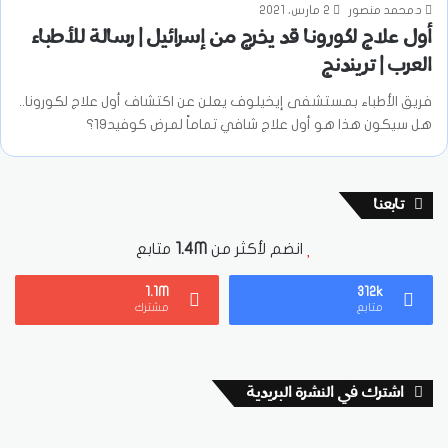
د.محمد منصور
2 مارس، 2021
أول علاج لكورونا قد يخرج من إسرائيل | رسالة للأطباء
العرب | تريندنج
فريق الأطباء بمستشفى إيخيلوف يعلن عن اكتشاف أول علاج لكورونا..
هل سيكون هذا هو أول علاج شافي تماماً لمرض كوفيد19؟
تابعنا
انضم لأكثر من
1.4M
متابع
1.1M
312k
متابع
مشترك
اشترك في النشرة البريدية