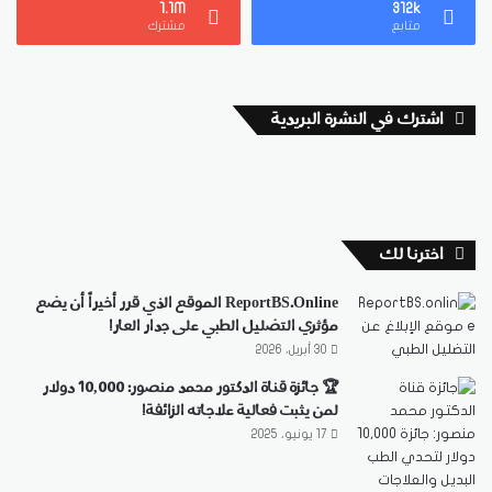
1.1M
312k
متابع
مشترك
اشترك في النشرة البريدية
اخترنا لك
ReportBS.Online الموقع الذي قرر أخيراً أن يضع
مؤثري التضليل الطبي على جدار العار!
30 أبريل، 2026
🏆 جائزة قناة الدكتور محمد منصور: 10,000 دولار
لمن يثبت فعالية علاجاته الزائفة!
17 يونيو، 2025