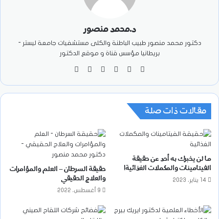
د.محمد منصور
دكتور محمد منصور طبيب الباطنة والكلى مستشفيات جامعة ليستر -
بريطانيا مؤسس قناة و موقع الدكتور
موقع
‫X
فيسبوك
‫YouTube
انستقرام
‫TikTok
الويب
مقالات ذات صلة
ما لن يخبرك به أحد عن حقيقة
الفيتامينات والمكملات الغذائية!
حقيقة السرطان – العلم والمؤامرات
والعلاج الحقيقي
14 يناير، 2023
9 أغسطس، 2022