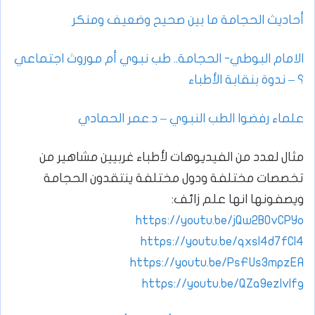
أحاديث الحجامة ما بين صحيح وضعيف ومنكر
الامام البوطي- الحجامة.. طب نبوي أم موروث اجتماعي
؟ – ندوة بنقابة الأطباء
علماء رفضوا الطب النبوي – د.عمر الحمادي
مثال لعدد من الفيديوهات لأطباء غربيين مشاهير من
تخصصات مختلفة ودول مختلفة ينتقدون الحجامة
ويصفونها انها علم زائف:
https://youtu.be/jQw2B0vCPYo
https://youtu.be/qxsl4d7fCl4
https://youtu.be/PsFUs3mpzEA
https://youtu.be/QZa9ezlvlfg