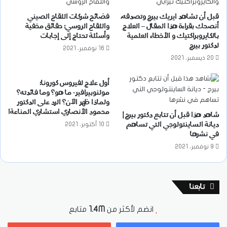
قبل أن تشاهد ايريك بيرج وتصدقه،
فضائح شركات اللقاح الصيني
أنصحك بقراءة هذا المقال – العلاج
واللقاح الروسي: حقائق مخفية
بالكايروبراكتيك و الأخطاء العلمية
وأسئلة تحتاج إلى إجابات
لدكتور بيرج
16 نوفمبر، 2021
20 ديسمبر، 2021
أول علاج لفيروس كورونا:
مولنوبيرافير- ما هو؟ وما فائدته؟
ولماذا ظهر الآن؟ الرد على الدكتور
محمود الأنصاري استشاري المناعة!
شاهد هذا قبل أن تتابع دكتور بيرج |
ديانة الساينتولوجي التي تساهم
10 أكتوبر، 2021
في نشرها
9 نوفمبر، 2021
تابعنا
انضم لأكثر من
1.4M
متابع