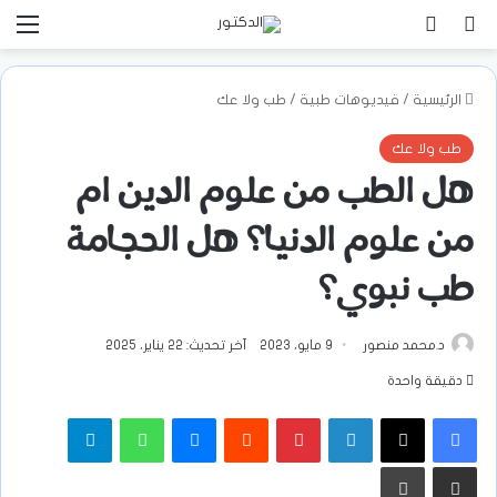
بحث عن
تسجيل الدخول
الق
الرئيسية
/
فيديوهات طبية
/
طب ولا عك
طب ولا عك
هل الطب من علوم الدين ام
من علوم الدنيا؟ هل الحجامة
طب نبوي؟
د.محمد منصور
9 مايو، 2023
آخر تحديث: 22 يناير، 2025
دقيقة واحدة
فيسبوك
‫X
لينكدإن
بينتيريست
ماسنجر
واتساب
تيلقرام
مشاركة عبر البريد
طباعة