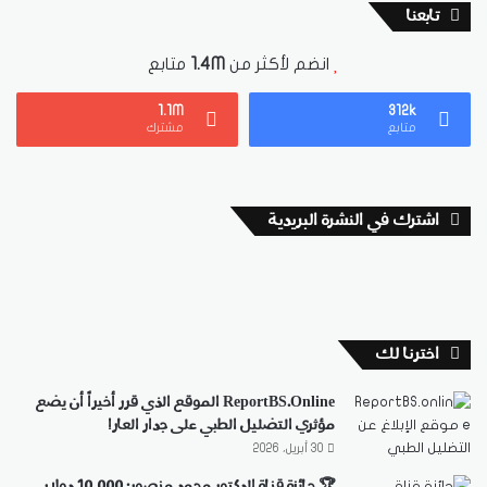
تابعنا
انضم لأكثر من
1.4M
متابع
1.1M
312k
متابع
مشترك
اشترك في النشرة البريدية
اخترنا لك
ReportBS.Online الموقع الذي قرر أخيراً أن يضع
مؤثري التضليل الطبي على جدار العار!
30 أبريل، 2026
🏆 جائزة قناة الدكتور محمد منصور: 10,000 دولار