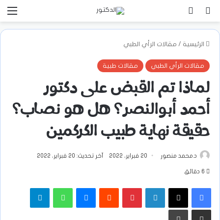
بحث عن
تسجيل الدخول
الق
الرئيسية
/
مقالات الرأي الطبي
مقالات الرأي الطبي
مقالات طبية
لماذا تم القبض على دكتور
أحمد أبوالنصر؟ هل هو نصاب؟
حقيقة نهاية طبيب الكركمين
د.محمد منصور
20 فبراير، 2022
آخر تحديث: 20 فبراير، 2022
6 دقائق
فيسبوك
‫X
لينكدإن
بينتيريست
ماسنجر
واتساب
تيلقرام
مشاركة عبر البريد
طباعة