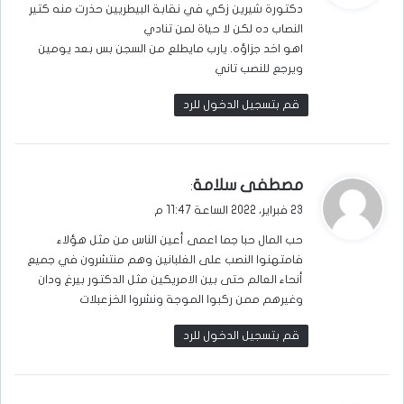
دكتورة شيرين زكي في نقابة البيطريين حذرت منه كتير
ل
النصاب ده لكن لا حياة لمن تنادي
اهو اخد جزاؤه. يارب مايطلع من السجن بس بعد يومين
ويرجع للنصب تاني
قم بتسجيل الدخول للرد
ي
مصطفى سلامة
:
ق
23 فبراير، 2022 الساعة 11:47 م
و
حب المال حبا جما اعمى أعين الناس من مثل هؤلاء
ل
فامتهنوا النصب على الغلبانين وهم منتشرون في جميع
أنحاء العالم حتى بين الامريكين مثل الدكتور بيرغ ودان
وغيرهم ممن ركبوا الموجة ونشروا الخزعبلات
قم بتسجيل الدخول للرد