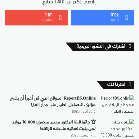
انضم لأكثر من
1.4M
متابع
1.1M
312k
متابع
مشترك
اشترك في النشرة البريدية
اخترنا لك
ReportBS.Online الموقع الذي قرر أخيراً أن يضع
مؤثري التضليل الطبي على جدار العار!
30 أبريل، 2026
🏆 جائزة قناة الدكتور محمد منصور: 10,000 دولار
لمن يثبت فعالية علاجاته الزائفة!
17 يونيو، 2025