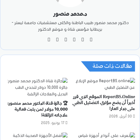
د.محمد منصور
دكتور محمد منصور طبيب الباطنة والكلى مستشفيات جامعة ليستر -
بريطانيا مؤسس قناة و موقع الدكتور
موقع
‫X
فيسبوك
‫YouTube
انستقرام
‫TikTok
الويب
مقالات ذات صلة
ReportBS.Online الموقع الذي قرر
أخيراً أن يضع مؤثري التضليل الطبي
🏆 جائزة قناة الدكتور محمد منصور:
على جدار العار!
10,000 دولار لمن يثبت فعالية
علاجاته الزائفة!
30 أبريل، 2026
17 يونيو، 2025