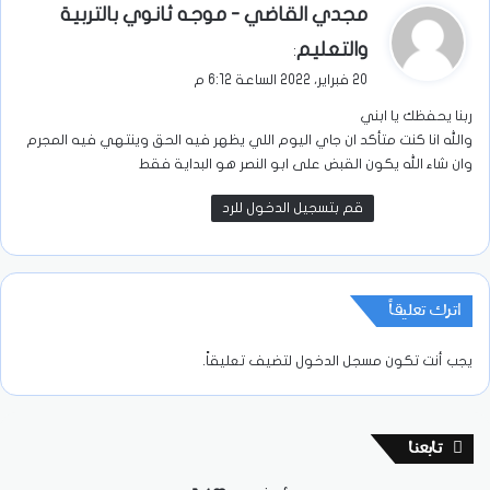
ي
مجدي القاضي - موجه ثانوي بالتربية
ق
والتعليم
:
و
20 فبراير، 2022 الساعة 6:12 م
ل
ربنا يحفظك يا ابني
والله انا كنت متأكد ان جاي اليوم اللي يظهر فيه الحق وينتهي فيه المجرم
وان شاء الله يكون القبض على ابو النصر هو البداية فقط
قم بتسجيل الدخول للرد
اترك تعليقاً
يجب أنت تكون
مسجل الدخول
لتضيف تعليقاً.
تابعنا