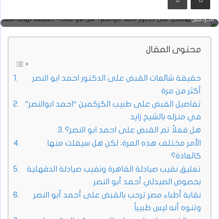
لماذا تم القبض على دكتور أحمد أبوالنصر؟ هل هو نصاب؟ حقيقة نهاية طبيب
الكركمين
محتوى المقال
حقيقة شائعات القبض على الدكتور احمد ابو النصر
أكثر من مرة
تفاصيل القبض على طبيب الكركمين “احمد ابوالنصر”
في منزله بالشيخ زايد
هل فعلاً تم القبض على احمد ابو النصر؟
الأمر مختلف هذه المرة، لكن هل سيفلت منها
كالعادة؟
تعليق نقيب صيادلة القاهرة ونقيب صيادلة الدقهلية
بخصوص الصيدلي أحمد أبو النصر
نقابة أطباء مصر ترحب بالقبض على أحمد أبو النصر
وتنوه أنه ليس طبيباً