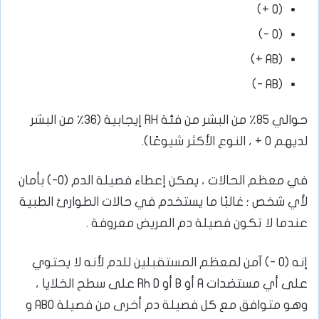
(O +)
(O -)
(AB +)
(AB -)
حوالي 85٪ من البشر من فئة RH إيجابية (36٪ من البشر
لديهم O + ، النوع الأكثر شيوعًا).
في معظم الحالات ، يمكن إعطاء فصيلة الدم (O-) بأمان
لأي شخص ؛ غالبًا ما يستخدم في حالات الطوارئ الطبية
عندما لا تكون فصيلة دم المريض معروفة .
إنه (O -) آمن لمعظم المستقبلين للدم لأنه لا يحتوي
على أي مستضدات A أو B أو Rh D على سطح الخلايا ،
وهو متوافق مع كل فصيلة دم أخرى من فصيلة ABO و