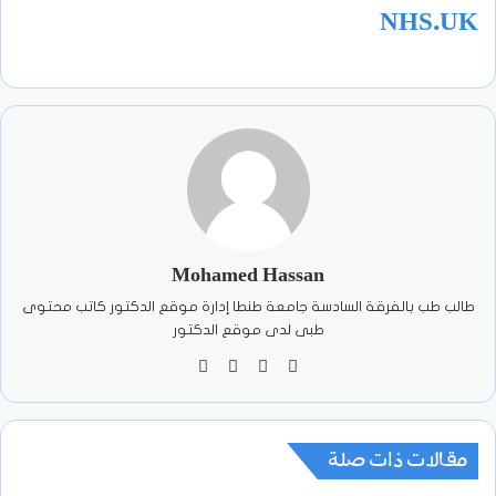
NHS.UK
Mohamed Hassan
طالب طب بالفرقة السادسة جامعة طنطا إدارة موقع الدكتور كاتب محتوى
طبى لدى موقع الدكتور
موقع
‫X
فيسبوك
انستقرام
الويب
مقالات ذات صلة