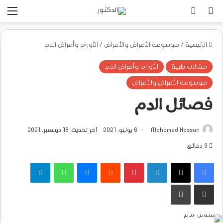
بحث عن
تسجيل الدخول
الق
الرئيسية
/
موسوعة الأمراض والأعراض
/
الأورام وأمراض الدم
مقالات طبية
الأورام وأمراض الدم
موسوعة الأمراض والأعراض
فصائل الدم
Mohamed Hassan
6 يوليو، 2021
آخر تحديث: 18 ديسمبر، 2021
3 دقائق
فيسبوك
‫X
لينكدإن
بينتيريست
ماسنجر
واتساب
تيلقرام
مشاركة عبر البريد
طباعة