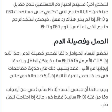
لشخص آخر) فسيتم اختبار دم المستقبل للدم مقابل
عينة من خلايا المتبرع التي تحتوي على مستضدات ABO
و Rh D. إذا لم يكن هناك رد فعل ، فيمكن استخدام دم
متبرع الذى له نفس النوع ABO و Rh D.
الحمل وفصيلة الدم
تخضع النساء الحوامل دائمًا لفحص فصيلة الدم ؛ هذا لأنه
إذا كانت الأم من فئة Rh D سلبية ولكن الطفل ورث دمًا
إيجابيًا من الأب ، فقد يتسبب ذلك في حدوث مضاعفات
فى حالة الحمل للمرة الثانية إذا تُركت الحالة دون علاج.
يجب دائمًا أن تتلقى النساء (Rh D سالب) في سن الإنجاب
دمًا من فئة (Rh D سالب) فقط فى حالة إذا احتاجت لنقل
دم .