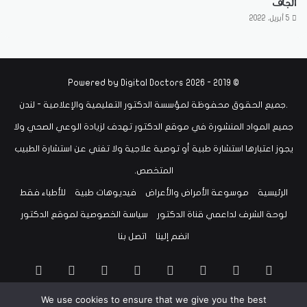
الجاف
5 أبريل، 2022
Digital Doctors
© 2019 - 2026 Powered by
.جميع الحقوق محفوظة لمؤسسة الدكتور التعليمية والإعلامية - لندن
جميع المواد المنشورة في موقع الدكتور تهدف لزيادة الوعي الصحي ولا
يجوز اعتبارها استشارة طبية أو توصية علاجية ولا تغني عن استشارة الطبيب
المتخصص.
الرئيسية
موسوعة الأمراض والأعراض
فيديوهات طبية
للأطباء فقط
لوحة الشرف لداعمي قناة الدكتور
سياسة الخصوصية لموقع الدكتور
انضم إلينا
اتصل بنا
‫X
فيسبوك
لينكدإن
‫YouTube
انستقرام
سناب
تيلقرام
‫TikTok
We use cookies to ensure that we give you the best
تشات