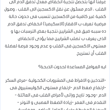
عرفنا انها بتحصل نتجية انخفاض معدل تدفق الدم الى
القلب ، الدم مسئول عن نقل الاكسجين الى القلب ، وصول
كمية غير كافية من الاكسجين تتسبب فى حدوث حالة
مرضية تعرف ب الاقفار.(الاسكيميا) انخفاض تدفق الدم
ده سببه ضيق فى الشرايين نتجية بعض الترسبات بها و
الذى يعرف ب تصلب الشرايين مما يؤدى لانخفاض
مستوى الاكسجين فى القلب و عدم وجود فرصة لعضلة
القلب أن تستريح.
ايه العوامل المساعدة لحدوث الذبحة؟
⁦-⁩التدخين و الافراط فى المشروبات الكحولية ⁦-⁩مرض السكر
⁦-⁩ارتفاع ضغط الدم ⁦-⁩ارتفاع مستوى الكوليستيرول فى
السمنة المفرطة -غياب العامل الرياضى وممارسة