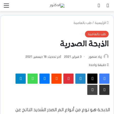
بحث عن
تسجيل الدخول
الق
الرئيسية
/
طب بالعامية
طب بالعامية
الذبحة الصدرية
زياد منصور
3 فبراير، 2021
آخر تحديث: 18 ديسمبر، 2021
دقيقة واحدة
فيسبوك
‫X
لينكدإن
بينتيريست
ماسنجر
واتساب
تيلقرام
مشاركة عبر البريد
طباعة
الذبحة هو نوع من أنواع الم الصدر الشديد الناتج عن