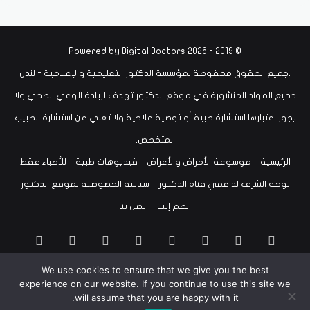
Digital Doctors
© 2019 - 2026 Powered by
.جميع الحقوق محفوظة لمؤسسة الدكتور التعليمية والإعلامية - لندن
جميع المواد المنشورة في موقع الدكتور تهدف لزيادة الوعي الصحي ولا
يجوز اعتبارها استشارة طبية أو توصية علاجية ولا تغني عن استشارة الطبيب
المتخصص.
الرئيسية
موسوعة الأمراض والأعراض
فيديوهات طبية
للأطباء فقط
لوحة الشرف لداعمي قناة الدكتور
سياسة الخصوصية لموقع الدكتور
انضم إلينا
اتصل بنا
‫X
فيسبوك
لينكدإن
‫YouTube
انستقرام
سناب
تيلقرام
‫TikTok
We use cookies to ensure that we give you the best
تشات
واتساب
bsky
threads
experience on our website. If you continue to use this site we
will assume that you are happy with it.