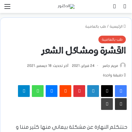
بحث عن
تسجيل الدخول
الق
الرئيسية
/
طب بالعامية
طب بالعامية
القشرة ومشاكل الشعر
مريم جاسر
24 فبراير، 2021
آخر تحديث: 18 ديسمبر، 2021
دقيقة واحدة
فيسبوك
‫X
لينكدإن
بينتيريست
ماسنجر
واتساب
تيلقرام
مشاركة عبر البريد
طباعة
حنتكلم النهارة عن مشكلة بيعاني منها كثير مننا و