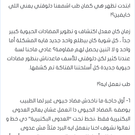
ابتدت تظهر هي كمان طب اشمعنا دلوقتي يعني اللي
خايفين؟!
زمان كان معدل اكتشاف و تطوير المضادات الحيوية كبير
جداً ، كل شوية كان بيطلع واحد جديد فايه المشكلة أما
واحد و لا اثنين يحصل لهم مقاومة؟ عادي ماحنا لسة
عندنا كثير لكن دلوقتي للأسف ماعدناش بنطور مضادات
حيوية جديدة كل أسلحتنا الفتاكة تم كشفها.
طب نعمل ايه؟!
1- أول حاجة ما ناخدش مضاد حيوى غير لما الطبيب
يوصفه ،المضاد الحيوي دا اتعمل عشان يعالج العدوى
البكتيرية فقط ،نحط تحت “العدوى البكتيرية” دي خط و
تعالوا نشوف احنا بنعمل ايه البرد مثلاً مش عدوى