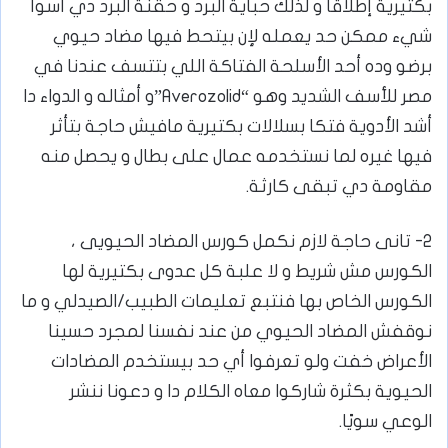
بكتيرية إطلاقاً و لذلك حباية البرد و حقنة البرد دي أسوأ
شيء ممكن حد يعمله لإن بيتحط فيها مضاد حيوي
برضو وده أحد الأسلحة الفتاكة اللي بتتسف عندنا في
مصر للأسف الشديد وهو “Averozolid”و أمثاله و الدواء دا
أشد الأدوية فتكا بسلالات بكتيرية مافيش حاجة بتأثر
فيها غيره لما نستخدمه عمال على بطال و يحصل منه
مقاومة دي تبقى كارثة.
2- تانى حاجة لازم نكمل كورس المضاد الحيويى ،
الكورس مش شريط و لا علبة كل عدوى بكتيرية لها
الكورس الخاص بها فنتبع تعليمات الطبيب/الصيدلي و ما
نوقفش المضاد الحيوي من عند نفسنا لمجرد حسينا
الأعراض خفت ولو تعرفوا أي حد بيستخدم المضادات
الحيوية بكثرة شاركوا معاه الكلام دا و دعونا ننشر
الوعي سويًا.