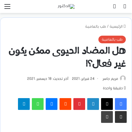
بحث عن
تسجيل الدخول
الق
الرئيسية
/
طب بالعامية
طب بالعامية
هل المضاد الحيوى ممكن يكون
غير فعال؟!
مريم جاسر
24 فبراير، 2021
آخر تحديث: 18 ديسمبر، 2021
دقيقة واحدة
فيسبوك
‫X
لينكدإن
بينتيريست
ماسنجر
واتساب
تيلقرام
مشاركة عبر البريد
طباعة