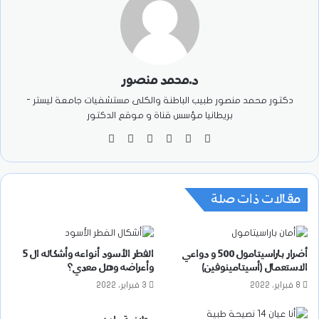
د.محمد منصور
دكتور محمد منصور طبيب الباطنة والكلى مستشفيات جامعة ليستر -
بريطانيا مؤسس قناة و موقع الدكتور
موقع
‫X
فيسبوك
‫YouTube
انستقرام
‫TikTok
الويب
مقالات ذات صلة
أضرار باراسيتامول 500 و دواعي
الفطر الأسود أنواعه وأشكاله ال 5
الاستعمال (أسيتامينوفين)
وأعراضه وهل معدي؟
8 فبراير، 2022
3 فبراير، 2022