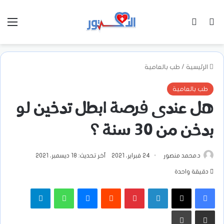
بحث عن
تسجيل الدخول
الق
الرئيسية
/
طب بالعامية
طب بالعامية
هل عندى فرصة ابطل تدخين لو
بدخن من 30 سنة ؟
د.محمد منصور
24 فبراير، 2021
آخر تحديث: 18 ديسمبر، 2021
دقيقة واحدة
فيسبوك
‫X
لينكدإن
بينتيريست
ماسنجر
واتساب
تيلقرام
مشاركة عبر البريد
طباعة