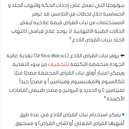
بيولوجيًا التي تعمل على إحداث الحكة والتهاب الجلد و
الحساسية خلال لحظات من التلامس. قد توفر
المستخلصات من نبات القراص قيمة علاجية لبعض
الحالات الطبية الالتهابية. لا يوجد علاج قياسي لالتهاب
3
الجلد بنبات القراص اللاذع.
⬅️
يوفر نبات القراص اللاذع (Urtica dioica.L) تغذية عالية
الجودة منخفضة التكلفة
للتخفيف
من سوء التغذية،
ويمكن اعتبار أوراق نبات القراص المجففة مصدرًا غنيًا
للكالسيوم والمغنيسيوم وفيتامين أ و مصدراً جيداً
لفيتامين C و الحديد و البروتين و مصدر طبيعي لمضادات
4
الأكسدة.
◾
يمكن استخدام نبات القراص اللاذع في عدة طرق
أشهرها القراص المغلي أو (شاي القراص) و مسحوق