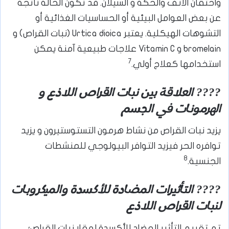
واحتقان الأنف والحكة و السيلان. قد تكون الحالة ناتجة
عن بعض العوامل البيئية أو الحساسيات الغذائية أو
التشوهات الهيكلية. يعتبر Urtica dioica (نبات القراص) و
bromelain ​​و Vitamin C علاجات طبيعية آمنة يمكن
7
استخدامها كعلاج أولي.
???? العلاقة بين نبات القراص اللاذع و
الهرمونات في الجسم
يزيد نبات القراص من نشاط هرمون التستوستيرون و يزيد
توافره الحر فيزيد التوافر البيولوجي للمنشطات
8
الجنسية.
???? التأثيرات المضادة للأكسدة والميكروبات
لنبات القراص اللاذع
تم تقييم التأثير المضاد للأكسدة لعقار نبات القراص؛