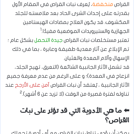
القراص
منخفضة
، يُعرف نبات القراص في المقام الأول
بقدرته على إحداث الشرى الحاد بعد ملامسته للجلد
المكشوف. قد يكون العلاج بمضادات الهيستامين
1
الجهازية والستيرويدات الموضعية مفيدًا.
تعتبر مستخلصات نبات القراص
جيدة التحمل
بشكل عام ؛
تم الإبلاغ عن آثار معدية طفيفة وعابرة ، بما في ذلك
الإسهال وآلام المعدة والغثيان.
قد تشمل الآثار الجانبية الشائعة (التعرق، تهيج الجلد،
انزعاج في المعدة)؛ و على الرغم من عدم معرفة جميع
الآثار الجانبية ، يُعتقد أن نبات القراص
آمن على الأرجح
عند
2
تناوله لفترة قصيرة من الوقت (لا تزيد عن 6 أشهر).
⬅️ ما هي الأدوية التي قد تؤثر على نبات
القراص؟
يمكن أن يؤدي تناول نبات القراص مع أي أدوية تجعلك