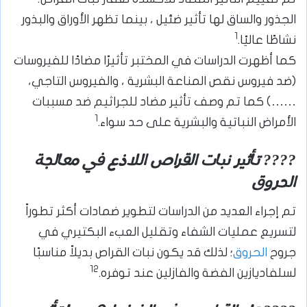
الجذور والساق لها تأثير ضئيل ، بينما تظهر الأوراق والبذور
1
نشاطًا عاليًا.
كما أظهرت الدراسات في المختبر تأثيرًا مضادًا للفيروسات
(ضد فيروس نقص المناعة البشرية ، والفيروس التاجي،
……) كما تم وصف تأثير مضاد للجراثيم ضد مسببات
1
الأمراض النباتية والبشرية على حد سواء.
???? تأثير نبات القراص اللاذع في معالجة
الحروق
تم إجراء العديد من الدراسات لتطوير ضمادات أكثر تطوراً
لتسريع عمليات الشفاء وتقليل العبء البكتيري في
جروح
الحروق
؛ لذلك قد يكون نبات القراص بديلاً مناسبًا
12
لسلفاديازين الفضة والفازلين عند توفره.