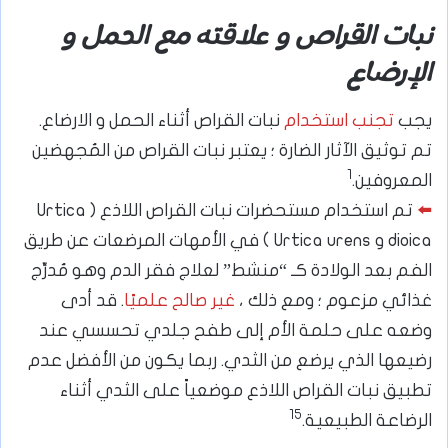
نبات القراص و علاقته مع الحمل و
الإرضاع
يجب
تجنب استخدام
نبات القراص أثناء الحمل و الارضاع.
تم توثيق الآثار الضارة ؛ يعتبر نبات القراص من المُجهضين
1
المعروفين.
⬅️
تم استخدام مستحضرات نبات القراص اللاذع ( Urtica
dioica و Urtica urens ) في الأمهات المرضعات عن طريق
الفم بعد الولادة كـ “منشط” لعلاج فقر الدم وهو مُدرِّج
غذائي مزعوم ؛ ومع ذلك ،
غير صالح علميًا
. قد أدى
وضعه على حلمة الأم إلى طفح جلدي تحسسي عند
رضيعها الذي يرضع من الثدي. ربما يكون من الأفضل عدم
تطبيق نبات القراص اللاذع موضعياً على الثدي أثناء
15
الرضاعة الطبيعية.