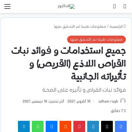
بحث عن
تسجيل الدخول
الق
الرئيسية
/
معلومات طبية تم التحقق منها
معلومات طبية تم التحقق منها
جميع استخدامات و فوائد نبات
القراص اللاذع (القريص) و
تأثيراته الجانبية
فوائد نبات القراص و تأثيره على الصحة
adham ragb
16 أكتوبر، 2021
آخر تحديث: 18 ديسمبر، 2021
7 دقائق
فيسبوك
‫X
لينكدإن
بينتيريست
ماسنجر
واتساب
تيلقرام