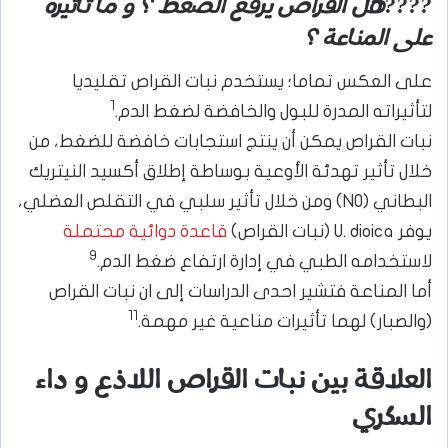
????هل القراص يرفع الضغط ؟ و ما تأثيره
على المناعة ؟
على العكس تماما؛ يستخدم نبات القراص تقليديا
1
لتأثيراته المدرة للبول والخافضة لضغط الدم.
نبات القراص يمكن أن ينتج استجابات خافضة للضغط، من
خلال تأثير تهدئة الأوعية بوساطة إطلاق أكسيد النيتريك
البطاني (NO) ومن خلال تأثير سلبي في التقلص العضلي،
يوفر U. dioica (نبات القراص)
قاعدة دوائية محتملة
9
لاستخدامه الطبي في إدارة ارتفاع ضغط الدم.
أما المناعة فتشير احدى الدراسات إلى ان نبات القراص
11
(والصبار) لهما تأثيرات مناعية غير مهمة.
العلاقة بين نبات القراص اللاذع و داء
السكري