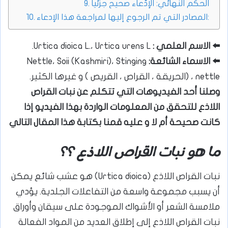
الحكم النهائي: الإدّعاء صحيح جزئيا
المصادر التي تم الرجوع إليها لمراجعة هذا الإدعاء:
⬅️ الاسم العلمي :
Urtica dioica L.، Urtica urens L.
⬅️ الاسماء الشائعة:
Nettle، Soii (Kashmiri)، Stinging
nettle ، (الحريقة ، القراص ، القريص ) و غيرها الكثير.
وصلنا أحد الفيديوهات التي تتكلم عن نبات القراص
اللاذع للتحقق من المعلومات الواردة بهذا الفيديو إذا
كانت صحيحة أم لا و عليه قمنا بكتابة هذا المقال التالي
ما هو نبات القراص اللاذع ؟؟
نبات القراص اللاذع (Urtica dioica) هو عشب شائع يمكن
أن يسبب مجموعة واسعة من التفاعلات الجلدية. يؤدي
ملامسة الشعر أو الأشواك الموجودة على سيقان وأوراق
نبات القراص اللاذع إلى إطلاق العديد من المواد الفعالة