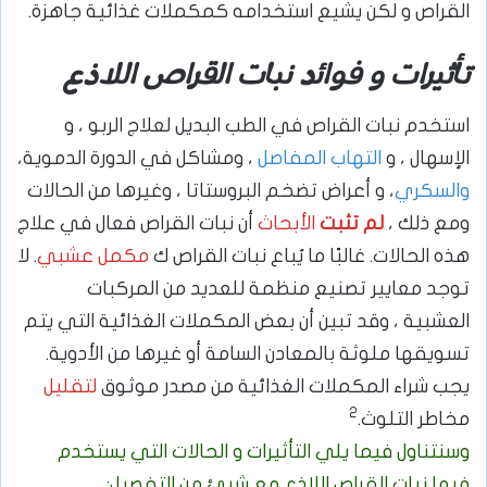
القراص و لكن يشيع استخدامه كمكملات غذائية جاهزة.
تأثيرات و فوائد نبات القراص اللاذع
استخدم نبات القراص في الطب البديل لعلاج الربو ، و
الإسهال ، و
التهاب المفاصل
، ومشاكل في الدورة الدموية،
والسكري
، و أعراض تضخم البروستاتا ، وغيرها من الحالات
ومع ذلك ،
لم تثبت
الأبحاث
أن نبات القراص فعال في علاج
هذه الحالات. غالبًا ما يُباع نبات القراص ك
مكمل عشبي
. لا
توجد معايير تصنيع منظمة للعديد من المركبات
العشبية ، وقد تبين أن بعض المكملات الغذائية التي يتم
تسويقها ملوثة بالمعادن السامة أو غيرها من الأدوية.
يجب شراء المكملات الغذائية من مصدر موثوق
لتقليل
2
مخاطر التلوث.
وسنتناول فيما يلي التأثيرات و الحالات التي يستخدم
فيها نبات القراص اللاذع مع شيئ من التفصيل
: