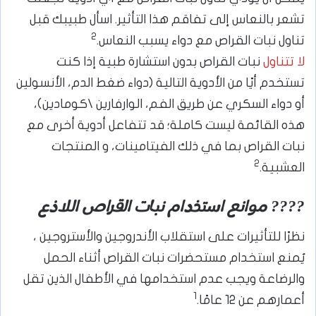
تشعر بالنعاس إلى تفاقم هذا التأثير. اسأل طبيبك قبل
2
تناول نبات القراص مع دواء يسبب النعاس.
لا تتناول
نبات القراص بدون استشارة طبية إذا كنت
تستخدم أيًا من الأدوية التالية (دواء ضغط الدم، الأنسولين
أو دواء السكري عن طريق الفم، الوارفارين \كومادين)،
هذه القائمة ليست كاملة؛ قد تتفاعل أدوية أخرى مع
نبات القراص بما في ذلك الفيتامينات، و المنتجات
2
العشبية.
???? موانع استخدام نبات القراص اللاذع
نظرًا للتأثيرات على استقلاب الأندروجين والأستروجين ،
يُمنع استخدام مستحضرات نبات القراص أثناء الحمل
والرضاعة ويجب عدم استخدامها في الأطفال الذين تقل
1
أعمارهم عن 12 عامًا.